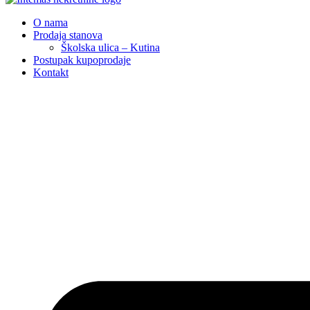
O nama
Prodaja stanova
Školska ulica – Kutina
Postupak kupoprodaje
Kontakt