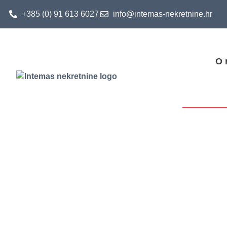
+385 (0) 91 613 6027
info@intemas-nekretnine.hr
O 