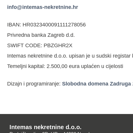
info@intemas-nekretnine.hr
IBAN: HR0323400091111278056
Privredna banka Zagreb d.d.
SWIFT CODE: PBZGHR2X
Intemas nekretnine d.o.o. upisan je u sudski regista
Temeljni kapital: 2.500,00 eura uplaćen u cijelosti
Dizajn i programiranje:
Slobodna domena Zadruga za
Intemas nekretnine d.o.o.