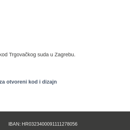
r kod Trgovačkog suda u Zagrebu.
 otvoreni kod i dizajn
IBAN: HR0323400091111278056