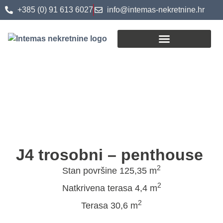
+385 (0) 91 613 6027
info@intemas-nekretnine.hr
Postupak kupoprodaje
J4 trosobni – penthouse
2
Stan površine 125,35 m
2
Natkrivena terasa 4,4 m
2
Terasa 30,6 m