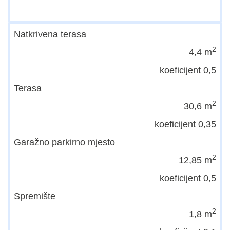
Natkrivena terasa
2
4,4 m
koeficijent 0,5
Terasa
2
30,6 m
koeficijent 0,35
Garažno parkirno mjesto
2
12,85 m
koeficijent 0,5
Spremište
2
1,8 m