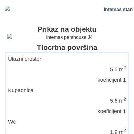
Prikaz na objektu
Tlocrtna površina
Ulazni prostor
2
5,5 m
koeficijent 1
Kupaonica
2
5,6 m
koeficijent 1
Wc
2
1,8 m