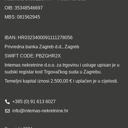
OIB: 35348546697
MBS: 081562945
IBAN: HR0323400091111278056
Privredna banka Zagreb d.d., Zagreb
SWIFT CODE: PBZGHR2X
Intemas nekretnine d.o.o. za trgovinu i usluge upisan je u
sudski registar kod Trgovačkog suda u Zagrebu.
Temeljni kapital iznosi 2.500,00 € i uplaćen je u cijelosti.
+385 (0) 91 613 6027
info@intemas-nekretnine.hr