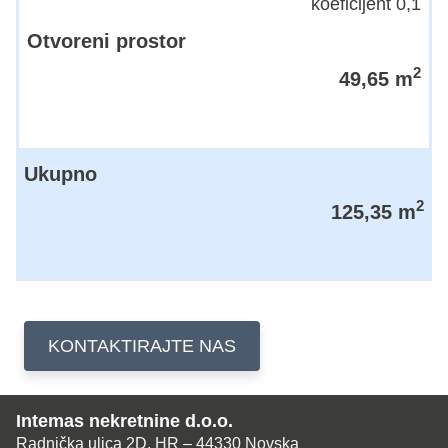
koeficijent 0,1
Otvoreni prostor
2
49,65 m
Ukupno
2
125,35 m
KONTAKTIRAJTE NAS
Intemas nekretnine d.o.o.
Radnička ulica 2D, HR – 44330 Novska