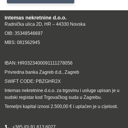
Intemas nekretnine d.o.o.
Radnička ulica 2D, HR – 44330 Novska
OIB: 35348546697
MBS: 081562945
IBAN: HR0323400091111278056
Privredna banka Zagreb d.d., Zagreb
SWIFT CODE: PBZGHR2X
Intemas nekretnine d.o.o. za trgovinu i usluge upisan je u
sudski registar kod Trgovačkog suda u Zagrebu.
Temeljni kapital iznosi 2.500,00 € i uplaćen je u cijelosti.
+385 (0) 91 613 6027