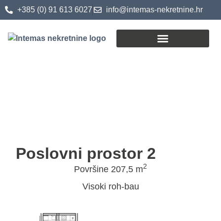
+385 (0) 91 613 6027
info@intemas-nekretnine.hr
Postupak kupoprodaje
Poslovni prostor 2
2
Površine 207,5 m
Visoki roh-bau