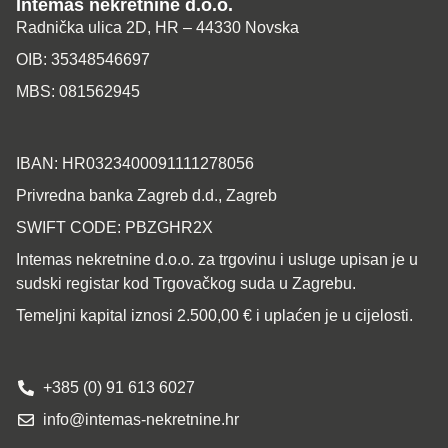
Intemas nekretnine d.o.o.
Radnička ulica 2D, HR – 44330 Novska
OIB: 35348546697
MBS: 081562945
IBAN: HR0323400091111278056
Privredna banka Zagreb d.d., Zagreb
SWIFT CODE: PBZGHR2X
Intemas nekretnine d.o.o. za trgovinu i usluge upisan je u
sudski registar kod Trgovačkog suda u Zagrebu.
Temeljni kapital iznosi 2.500,00 € i uplaćen je u cijelosti.
+385 (0) 91 613 6027
info@intemas-nekretnine.hr