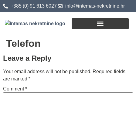
+385 (0) 91 613 6027
info@intemas-nekretnine.hr
Telefon
Postupak kupoprodaje
Leave a Reply
Your email address will not be published.
Required fields
are marked
*
Comment
*